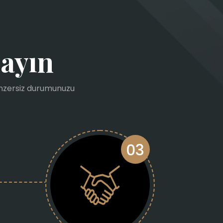
layın
benzersiz durumunuzu
03