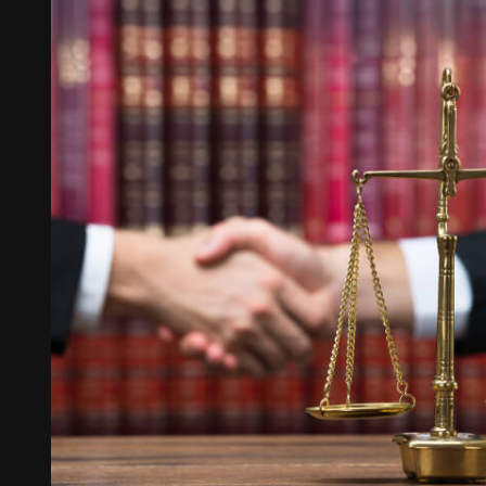
"Babamın iş davası sürecinde Arıkan Hukuk ile
gerek çalışanların iş takipleri ve davayı beklet
sonlandırmaları bizi mutlu etti."
E. ÖZER