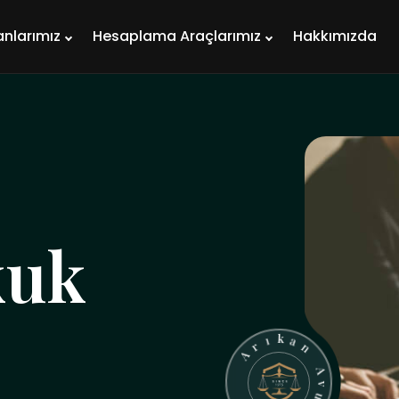
anlarımız
Hesaplama Araçlarımız
Hakkımızda
kuk
k
u
a
v
t
A
l
ı
n
k
a