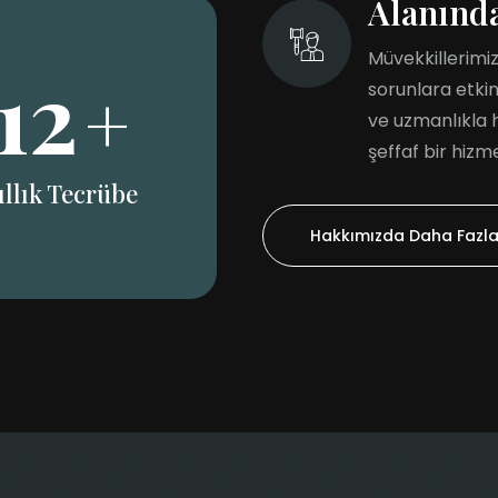
Alanınd
Müvekkillerimiz
12
+
sorunlara etki
ve uzmanlıkla h
şeffaf bir hizme
ıllık Tecrübe
Hakkımızda Daha Fazla 