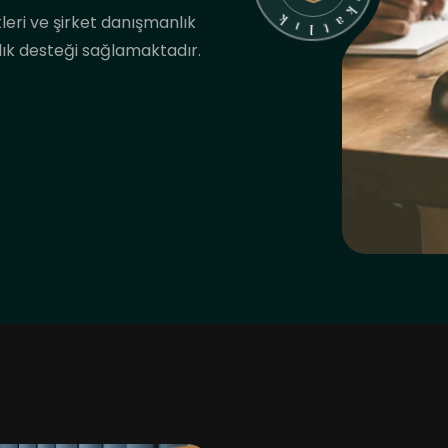
k
leri ve şirket danışmanlık
ı
r
A
nlık desteği sağlamaktadır.