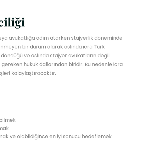
ciliği
veya avukatlığa adım atarken stajyerlik döneminde
ilinmeyen bir durum olarak aslında icra Türk
öndüğü ve aslında stajyer avukatların değil
gereken hukuk dallarından biridir. Bu nedenle icra
şleri kolaylaştıracaktır.
abilmek
lmak
ak ve olabildiğince en iyi sonucu hedeflemek