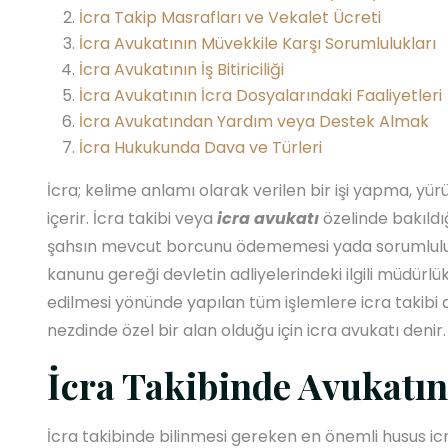
İcra Takip Masrafları ve Vekalet Ücreti
İcra Avukatının Müvekkile Karşı Sorumlulukları
İcra Avukatının İş Bitiriciliği
İcra Avukatının İcra Dosyalarındaki Faaliyetleri
İcra Avukatından Yardım veya Destek Almak
İcra Hukukunda Dava ve Türleri
İcra; kelime anlamı olarak verilen bir işi yapma, y
içerir. İcra takibi veya
icra avukatı
özelinde bakıldı
şahsın mevcut borcunu ödememesi yada sorumluluğu
kanunu gereği devletin adliyelerindeki ilgili müdürl
edilmesi yönünde yapılan tüm işlemlere icra takibi 
nezdinde özel bir alan olduğu için icra avukatı denir.
İcra Takibinde Avukatın
İcra takibinde bilinmesi gereken en önemli husus ic