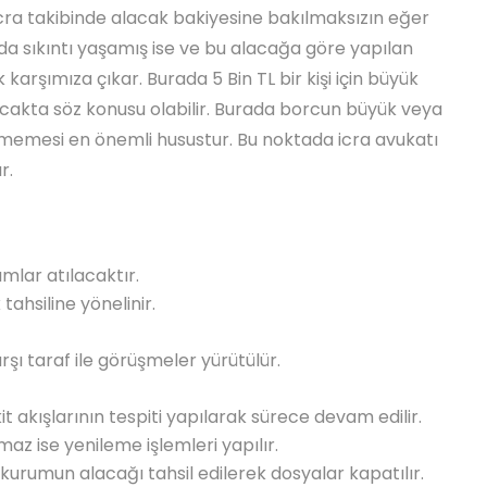
cra takibinde alacak bakiyesine bakılmaksızın eğer
da sıkıntı yaşamış ise ve bu alacağa göre yapılan
arşımıza çıkar. Burada 5 Bin TL bir kişi için büyük
lacakta söz konusu olabilir. Burada borcun büyük veya
memesi en önemli husustur. Bu noktada icra avukatı
r.
lar atılacaktır.
ahsiline yönelinir.
şı taraf ile görüşmeler yürütülür.
kit akışlarının tespiti yapılarak sürece devam edilir.
az ise yenileme işlemleri yapılır.
 kurumun alacağı tahsil edilerek dosyalar kapatılır.