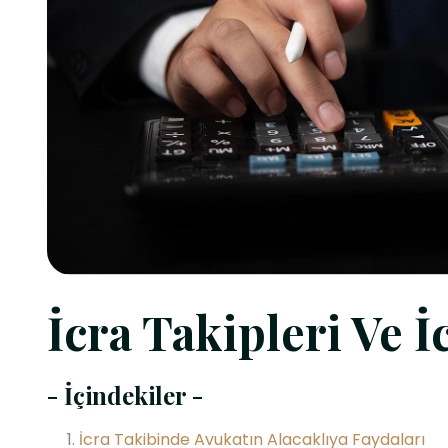
İcra Takipleri Ve İ
- İçindekiler -
İcra Takibinde Avukatın Alacaklıya Faydaları