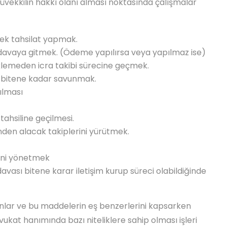
üvekkilin hakkı olanı alması noktasında çalışmalar
erek tahsilat yapmak.
davaya gitmek. (Ödeme yapılırsa veya yapılmaz ise)
emeden icra takibi sürecine geçmek.
a bitene kadar savunmak.
ılması
ahsiline geçilmesi.
nden alacak takiplerini yürütmek.
erini yönetmek
davası bitene karar iletişim kurup süreci olabildiğinde
unlar ve bu maddelerin eş benzerlerini kapsarken
kat hanımında bazı niteliklere sahip olması işleri