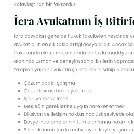
kolaylaştıran bir faktördür.
İcra Avukatının İş Bitiri
İcra dosyaları genelde hukuk fakülteleri nezdinde 
avukatların en sık takip ettiği dosyalardır. Ancak b
Hukukunda ekonomik anlamda en fazla maddiyatın d
alanında uzman ve deneyim sahibi kişilerin yapması 
takipleri yapan avukatın şu niteliklere sahip olması i
Çözüm odaklı çalışma
Öncelik sırası belirleyebilmek
İşleri yönetebilmek
Mesleğin gereklerine uygun hareket etmek
Diksiyon ve iletişim noktasında üst seviyede ol
Dosya incelemelerinin tüm alanlarına hakim o
Sıkıntılı durumlarda motivasyon kaybı yaşamam