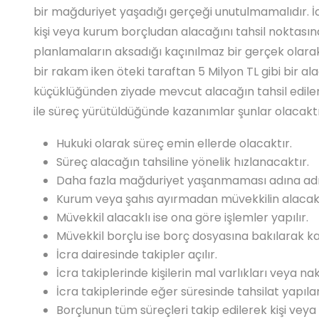
bir mağduriyet yaşadığı gerçeği unutulmamalıdır. İ
kişi veya kurum borçludan alacağını tahsil noktasın
planlamaların aksadığı kaçınılmaz bir gerçek olarak k
bir rakam iken öteki taraftan 5 Milyon TL gibi bir a
küçüklüğünden ziyade mevcut alacağın tahsil edile
ile süreç yürütüldüğünde kazanımlar şunlar olacaktı
Hukuki olarak süreç emin ellerde olacaktır.
Süreç alacağın tahsiline yönelik hızlanacaktır.
Daha fazla mağduriyet yaşanmaması adına adım
Kurum veya şahıs ayırmadan müvekkilin alacak t
Müvekkil alacaklı ise ona göre işlemler yapılır.
Müvekkil borçlu ise borç dosyasına bakılarak kar
İcra dairesinde takipler açılır.
İcra takiplerinde kişilerin mal varlıkları veya na
İcra takiplerinde eğer süresinde tahsilat yapılam
Borçlunun tüm süreçleri takip edilerek kişi veya