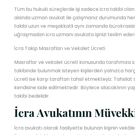
Tüm bu hukuki süreçlerde işi sadece icra takibi ol
alanda uzman avukat ile çalışmanız durumunda hem 
takibi uzun ve meşakkatli aynı zamanda bürokrasis
uğraşmadan icra uzmanı avukata işinizi teslim ederek
İcra Takip Masrafları ve Vekalet Ücreti
Masraflar ve vekalet ücreti konusunda tarafımıza sık
takibinde bulunmak isteyen kişilerden yalnızca harç
ücreti ise karşı taraftan tahsil etmekteyiz. Tahsilat
kendisine iade edilmektedir. Böylece alacaklının yap
takibi bedelidir.
İcra Avukatının Müvekki
İcra avukatı olarak faaliyette bulunan kişinin vekâlet