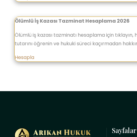
Ölümlü İş Kazası Tazminat Hesaplama 2026
Ölümlü iş kazası tazminatı hesaplama için tıklayın, 
tutarını öğrenin ve hukuki süreci kaçırmadan hakkın
Hesapla
Sayfalar