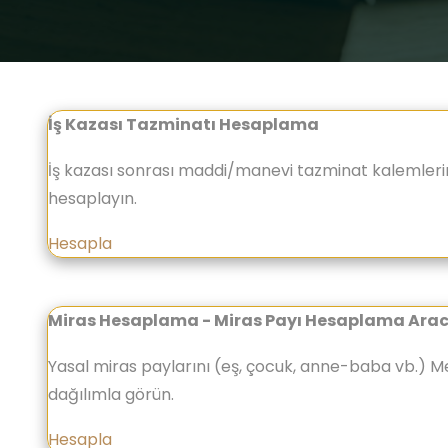
İş Kazası Tazminatı Hesaplama
İş kazası sonrası maddi/manevi tazminat kalemlerin
hesaplayın.
Hesapla
Miras Hesaplama - Miras Payı Hesaplama Arac
Yasal miras paylarını (eş, çocuk, anne-baba vb.) 
dağılımla görün.
Hesapla