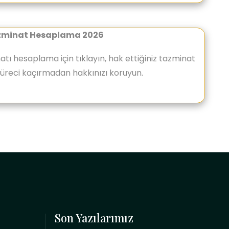
azminat Hesaplama 2026
atı hesaplama için tıklayın, hak ettiğiniz tazminat
süreci kaçırmadan hakkınızı koruyun.
Son Yazılarımız