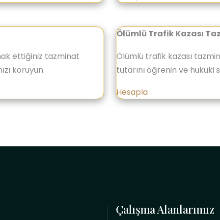
Ölümlü Trafik Kazası T
hak ettiğiniz tazminat
Ölümlü trafik kazası tazmin
ızı koruyun.
tutarını öğrenin ve hukuki 
Hesapla
Çalışma Alanlarımız