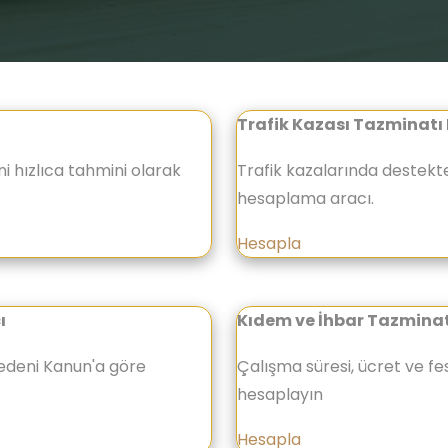
Trafik Kazası Tazminat
i hızlıca tahmini olarak
Trafik kazalarında destekte
hesaplama aracı.
Hesapla
ı
Kıdem ve İhbar Tazmina
Medeni Kanun'a göre
Çalışma süresi, ücret ve fe
hesaplayın
Hesapla