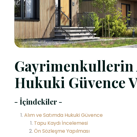
Gayrimenkullerin 
Hukuki Güvence V
- İçindekiler -
Alım ve Satımda Hukuki Güvence
Tapu Kaydı İncelemesi
Ön Sözleşme Yapılması