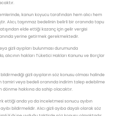
acaktır.
lemlerinde, kanun koyucu tarafından hem alıcı hem
tir. Alıcı, taşınmaz bedelinin belirli bir oranında tapu
ışından elde ettiği kazanç için gelir vergisi
amanında yerine getirmek gerekmektedir.
eya gizli ayıpları bulunması durumunda
, alıcının hakları Tüketici Hakları Kanunu ve Borçlar
 bildirmediği gizli ayıpların söz konusu olması halinde
alın tamiri veya bedeli oranında indirim talep edebilme
en dönme hakkına da sahip olacaktır.
 fark ettiği anda ya da inceletmesi sonucu ayıbın
ıbı bildirmelidir. Alıcı gizli ayıba dayalı olarak söz
kümlülüğüne uyduğu taktirde söz konusu olmaktadır.