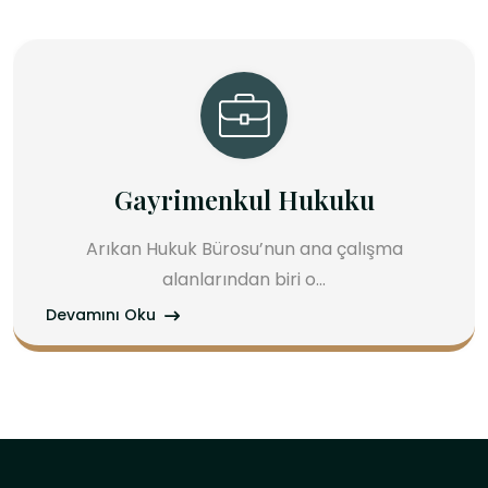
nkul Hukuku
Ticaret ve Ş
ürosu’nun ana çalışma
Ticari şirketlerin kuru
ından biri o...
sür
Devamını Oku