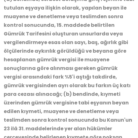
tutulan eşyaya ilişkin olarak, yapılan beyan ile
muayene ve denetleme veya teslimden sonra
kontrol sonucunda, 15. maddede belirtilen
Gümrük Tarifesini oluşturan unsurlarda veya
vergilendirmeye esas olan sayı, baş, ağırlık gibi
ölçülerinde aykırılık görüldüğü ve beyana göre
hesaplanan gümrük vergisi ile muayene
sonuçlarına göre alınması gereken gümrük
vergisi arasındaki fark %5'i aştığı takdirde,
gümrük vergisinden ayrı olarak bu farkın üç katı
para cezası alınacağı; (b) bendinde, kıymeti
üzerinden gümrük vergisine tabi eşyanın beyan
edilen kıymeti, muayene ve denetleme veya
teslimden sonra kontrol sonucunda bu Kanun'un
23 ilâ 31. maddelerinde yer alan hükümler
çerçevesinde belirlenen kıymete göre noksan