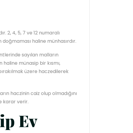
 2, 4, 5, 7 ve 12 numaralı
en doğmaması haline münhasırdır.
entlerinde sayılan malların
 haline münasip bir kısmı,
 bırakılmak üzere haczedilerek
arın haczinin caiz olup olmadığını
 karar verir.
ip Ev