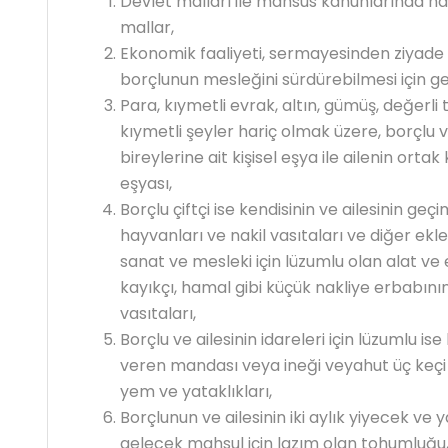
Devlet malları ile mahsus kanunlarında ha
mallar,
Ekonomik faaliyeti, sermayesinden ziyad
borçlunun mesleğini sürdürebilmesi için ger
Para, kıymetli evrak, altın, gümüş, değerli 
kıymetli şeyler hariç olmak üzere, borçlu v
bireylerine ait kişisel eşya ile ailenin or
eşyası,
Borçlu çiftçi ise kendisinin ve ailesinin geçim
hayvanları ve nakil vasıtaları ve diğer eklen
sanat ve mesleki için lüzumlu olan alat ve 
kayıkçı, hamal gibi küçük nakliye erbabını
vasıtaları,
Borçlu ve ailesinin idareleri için lüzumlu i
veren mandası veya ineği veyahut üç keçi 
yem ve yataklıkları,
Borçlunun ve ailesinin iki aylık yiyecek ve y
gelecek mahsul için lazım olan tohumluğu