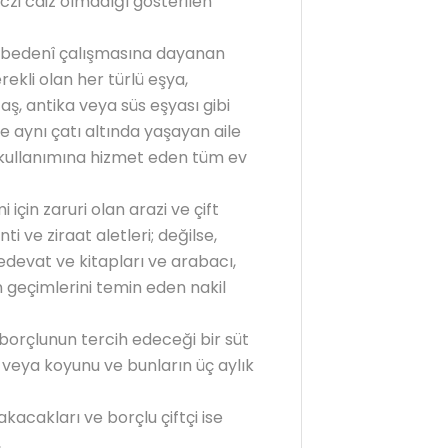
czi caiz olmadığı gösterilen
e bedenî çalışmasına dayanan
ekli olan her türlü eşya,
taş, antika veya süs eşyası gibi
e aynı çatı altında yaşayan aile
tak kullanımına hizmet eden tüm ev
i için zaruri olan arazi ve çift
ti ve ziraat aletleri; değilse,
edevat ve kitapları ve arabacı,
n geçimlerini temin eden nakil
se borçlunun tercih edeceği bir süt
veya koyunu ve bunların üç aylık
akacakları ve borçlu çiftçi ise
,