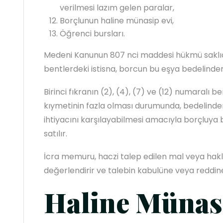
verilmesi lazım gelen paralar,
Borçlunun haline münasip evi,
Öğrenci bursları.
Medeni Kanunun 807 nci maddesi hükmü saklıdır.
bentlerdeki istisna, borcun bu eşya bedelind
Birinci fıkranın (2), (4), (7) ve (12) numaralı b
kıymetinin fazla olması durumunda, bedelinden
ihtiyacını karşılayabilmesi amacıyla borçluya
satılır.
İcra memuru, haczi talep edilen mal veya hakl
değerlendirir ve talebin kabulüne veya reddine
Haline Münas