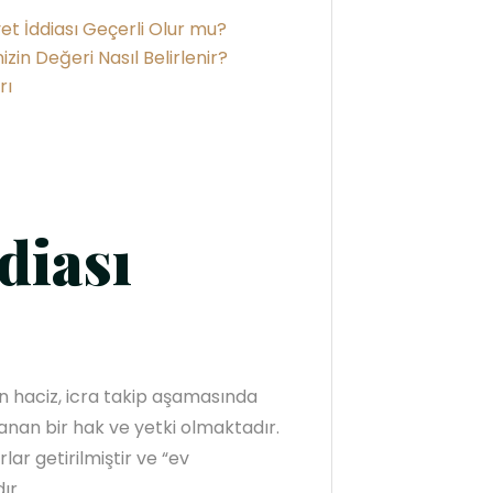
et İddiası Geçerli Olur mu?
zin Değeri Nasıl Belirlenir?
rı
diası
n haciz, icra takip aşamasında
lanan bir hak ve yetki olmaktadır.
ar getirilmiştir ve “ev
ır.