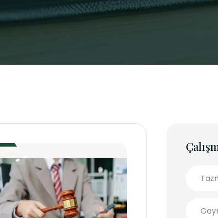
Çalışm
Tazm
Gayr