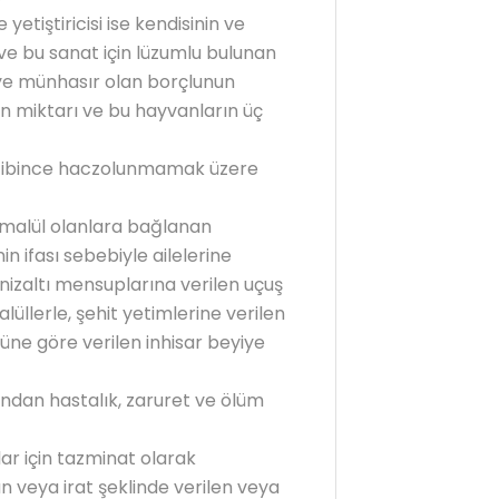
tiştiricisi ise kendisinin ve
 ve bu sanat için lüzumlu bulunan
ye münhasır olan borçlunun
olan miktarı ve bu hayvanların üç
cibince haczolunmamak üzere
 malül olanlara bağlanan
in ifası sebebiyle ailelerine
zaltı mensuplarına verilen uçuş
lüllerle, şehit yetimlerine verilen
ne göre verilen inhisar beyiye
ndan hastalık, zaruret ve ölüm
lar için tazminat olarak
n veya irat şeklinde verilen veya