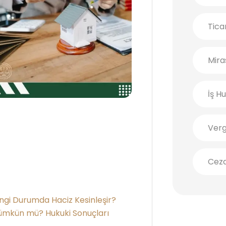
Tica
Mira
İş H
Verg
Cez
Hangi Durumda Haciz Kesinleşir?
ümkün mü? Hukuki Sonuçları