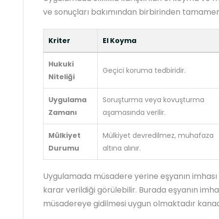
ve sonuçları bakımından birbirinden tamamen f
Kriter
El Koyma
Hukuki
Geçici koruma tedbiridir.
Niteliği
Uygulama
Soruşturma veya kovuşturma
Zamanı
aşamasında verilir.
Mülkiyet
Mülkiyet devredilmez, muhafaza
Durumu
altına alınır.
Uygulamada müsadere yerine eşyanın imhası
karar verildiği görülebilir. Burada eşyanın im
müsadereye gidilmesi uygun olmaktadır kanaa