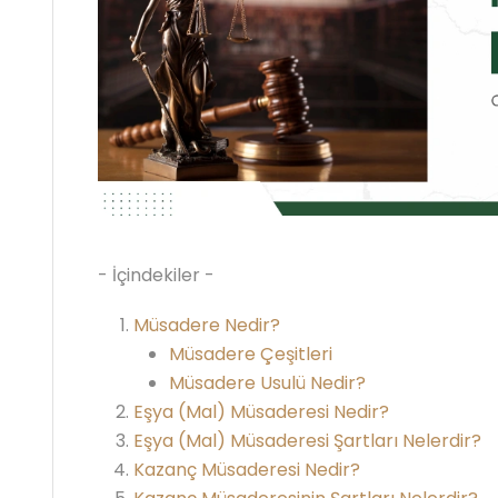
- İçindekiler -
Müsadere Nedir?
Müsadere Çeşitleri
Müsadere Usulü Nedir?
Eşya (Mal) Müsaderesi Nedir?
Eşya (Mal) Müsaderesi Şartları Nelerdir?
Kazanç Müsaderesi Nedir?