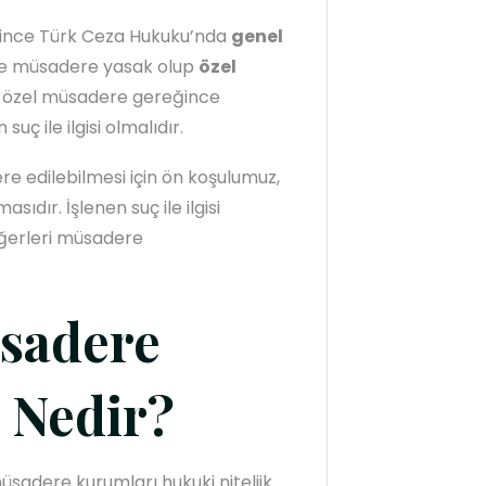
ince Türk Ceza Hukuku’nda
genel
inde müsadere yasak olup
özel
a özel müsadere gereğince
ç ile ilgisi olmalıdır.
re edilebilmesi için ön koşulumuz,
sıdır. İşlenen suç ile ilgisi
eğerleri müsadere
üsadere
 Nedir?
üsadere kurumları hukuki niteliik