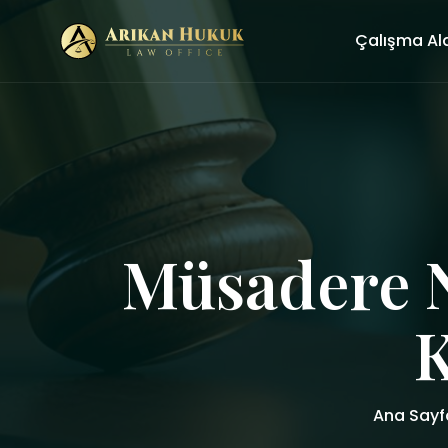
Çalışma Al
Müsadere N
K
Ana Sayf