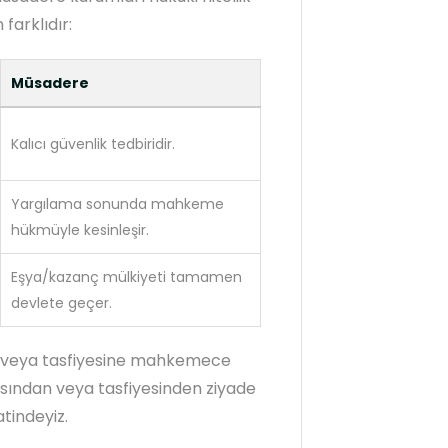
arklıdır:
Müsadere
Kalıcı güvenlik tedbiridir.
Yargılama sonunda mahkeme
hükmüyle kesinleşir.
Eşya/kazanç mülkiyeti tamamen
devlete geçer.
 veya tasfiyesine mahkemece
hasından veya tasfiyesinden ziyade
tindeyiz.