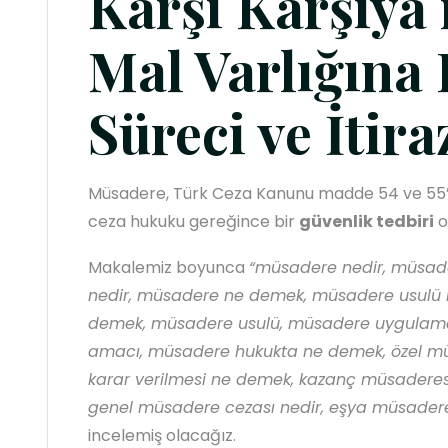
Karşı Karşıya 
Mal Varlığına
Süreci ve İtira
Müsadere, Türk Ceza Kanunu madde 54 ve 55’t
ceza hukuku gereğince bir
güvenlik tedbiri
o
Makalemiz boyunca
“müsadere nedir, müsade
nedir, müsadere ne demek, müsadere usulü 
demek, müsadere usulü, müsadere uygulamas
amacı, müsadere hukukta ne demek, özel m
karar verilmesi ne demek, kazanç müsaderesi,
genel müsadere cezası nedir, eşya müsadere
incelemiş olacağız.