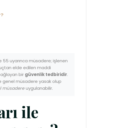
r?
 55 uyarınca müsadere; işlenen
 suçtan elde edilen maddi
sağlayan bir
güvenlik tedbiridir
.
nce genel müsadere yasak olup
el müsadere
uygulanabilir.
rı ile