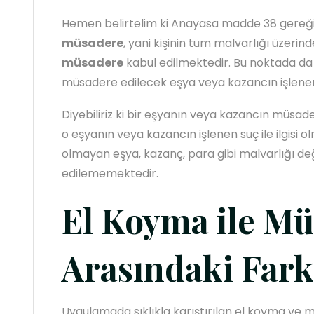
Hemen belirtelim ki Anayasa madde 38 gereğ
müsadere
, yani kişinin tüm malvarlığı üzer
müsadere
kabul edilmektedir. Bu noktada d
müsadere edilecek eşya veya kazancın işlenen su
Diyebiliriz ki bir eşyanın veya kazancın müsade
o eşyanın veya kazancın işlenen suç ile ilgisi olma
olmayan eşya, kazanç, para gibi malvarlığı d
edilememektedir.
El Koyma ile M
Arasındaki Fark
Uygulamada sıklıkla karıştırılan el koyma ve m