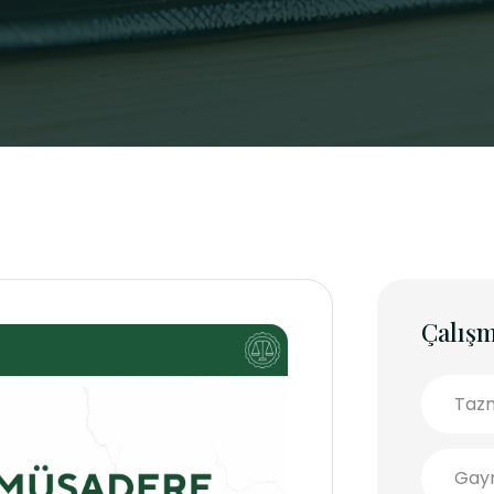
Çalışm
Tazm
Gayr