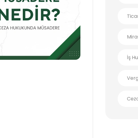
Tica
Mira
İş H
Verg
Cez