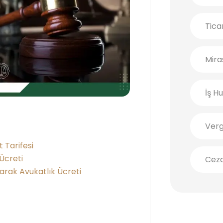
Tica
Mira
İş H
Verg
 Tarifesi
Ücreti
Cez
arak Avukatlık Ücreti