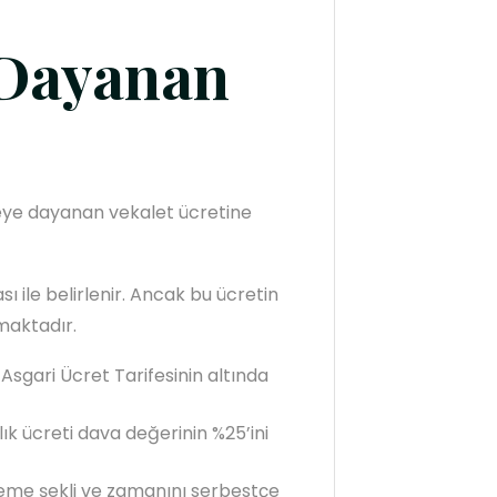
 Dayanan
eye dayanan vekalet ücretine
sı ile belirlenir. Ancak bu ücretin
maktadır.
Asgari Ücret Tarifesinin altında
ık ücreti dava değerinin %25’ini
eme şekli ve zamanını serbestçe