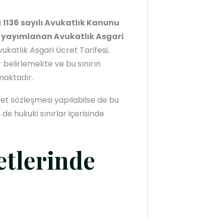
i
1136 sayılı Avukatlık Kanunu
an yayımlanan Avukatlık Asgari
vukatlık Asgari Ücret Tarifesi,
ır belirlemekte ve bu sınırın
maktadır.
ret sözleşmesi yapılabilse de bu
e hukuki sınırlar içerisinde
etlerinde