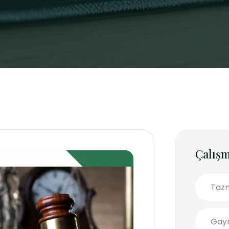
Çalışm
Tazm
Gayr