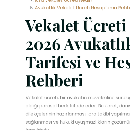
İcra Vekalet Ücreti Nedir?
Avukatlık Vekalet Ücreti Hesaplama Rehb
Vekalet Ücreti
2026 Avukatlı
Tarifesi ve H
Rehberi
Vekalet ücreti, bir avukatın müvekkiline sundu
aldığı parasal bedeli ifade eder. Bu ücret; dan
dilekçelerinin hazırlanması, icra takibi yapılm
sağlanması ve hukuki uyuşmazlıkların çözümün