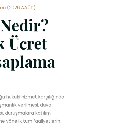
eri (2026 AAÜT)
 Nedir?
k Ücret
esaplama
ğu hukuki hizmet karşılığında
ışmanlık verilmesi, dava
ası, duruşmalara katılım
e yönelik tüm faaliyetlerin