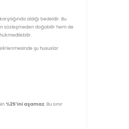
arşılığında aldığı bedeldir. Bu
lan sözleşmeden doğabilir hem de
ükmedilebilir.
elirlenmesinde şu hususlar
nin
%25’ini aşamaz
. Bu sınır