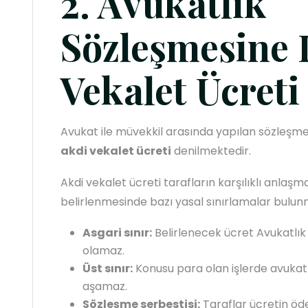
2. Avukatlık
Sözleşmesine
Vekalet Ücreti
Avukat ile müvekkil arasında yapılan sözleşm
akdi vekalet ücreti
denilmektedir.
Akdi vekalet ücreti tarafların karşılıklı anlaşma
belirlenmesinde bazı yasal sınırlamalar bulun
Asgari sınır:
Belirlenecek ücret Avukatlık 
olamaz.
Üst sınır:
Konusu para olan işlerde avukatl
aşamaz.
Sözleşme serbestisi:
Taraflar ücretin öd