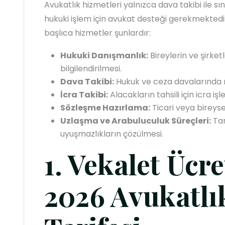
Avukatlık hizmetleri yalnızca dava takibi ile sı
hukuki işlem için avukat desteği gerekmektedi
başlıca hizmetler şunlardır:
Hukuki Danışmanlık:
Bireylerin ve şirket
bilgilendirilmesi.
Dava Takibi:
Hukuk ve ceza davalarında m
İcra Takibi:
Alacakların tahsili için icra iş
Sözleşme Hazırlama:
Ticari veya bireys
Uzlaşma ve Arabuluculuk Süreçleri:
Tar
uyuşmazlıkların çözülmesi.
1. Vekalet Ücre
2026 Avukatlı