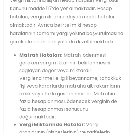
Vergi miktarına ilişkin hesap hataları Vergi Usul
Kanunu madde 117’de yer almaktadır. Hesap
hataları, vergi miktarına dayalı maddi hatalar
olmaktadır. Ayrıca belirtelim ki hesap
hatalarının tamamı yargı yoluna başvurulmasına
gerek olmadan idari yollarla düzeltilmektedir.
Matrah Hataları:
Matrah, ödenmesi
gereken vergi miktarının belirlenmesini
sağlayan değer veya miktardır.
Vergilendirme ile ilgili beyanname, tahakkuk
fişi veya kararlarda matraha ait rakamların
eksik veya fazla gösterilmesidir. Matrahın
fazla hesaplanması, ödenecek verginin de
fazla hesaplanması sonucunu
doğurmaktadır.
Vergi Miktarında Hatalar:
Vergi
oranlarının (nispetlerinin) ve tarifelerin