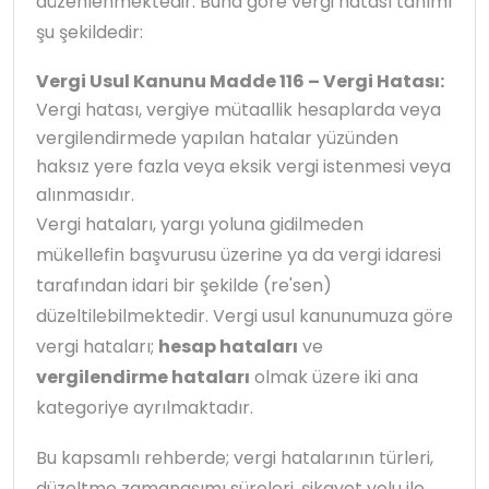
düzenlenmektedir. Buna göre vergi hatası tanımı
şu şekildedir:
Vergi Usul Kanunu Madde 116 – Vergi Hatası:
Vergi hatası, vergiye mütaallik hesaplarda veya
vergilendirmede yapılan hatalar yüzünden
haksız yere fazla veya eksik vergi istenmesi veya
alınmasıdır.
Vergi hataları, yargı yoluna gidilmeden
mükellefin başvurusu üzerine ya da vergi idaresi
tarafından idari bir şekilde (re'sen)
düzeltilebilmektedir. Vergi usul kanunumuza göre
vergi hataları;
hesap hataları
ve
vergilendirme hataları
olmak üzere iki ana
kategoriye ayrılmaktadır.
Bu kapsamlı rehberde; vergi hatalarının türleri,
düzeltme zamanaşımı süreleri, şikayet yolu ile