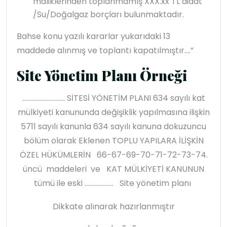
maliklerinden toplanmamış XXX.xx TL aidat
/Su/Doğalgaz borçları bulunmaktadır.
Bahse konu yazılı kararlar yukarıdaki 13
maddede alınmış ve toplantı kapatılmıştır.…”
Site Yönetim Planı Örneği
………………………. SİTESİ YÖNETİM PLANI 634 sayılı kat
mülkiyeti kanununda değişiklik yapılmasına ilişkin
5711 sayılı kanunla 634 sayılı kanuna dokuzuncu
bölüm olarak Eklenen TOPLU YAPILARA İLİŞKİN
ÖZEL HÜKÜMLERİN 66-67-69-70-71-72-73-74.
üncü maddeleri ve KAT MÜLKİYETİ KANUNUN
tümü ile eski ………………. Site yönetim planı
Dikkate alınarak hazırlanmıştır