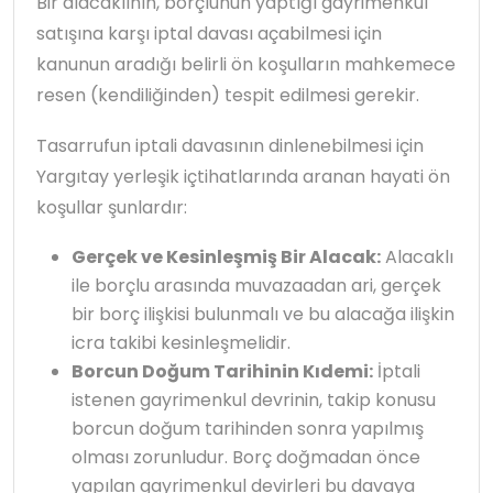
Bir alacaklının, borçlunun yaptığı gayrimenkul
satışına karşı iptal davası açabilmesi için
kanunun aradığı belirli ön koşulların mahkemece
resen (kendiliğinden) tespit edilmesi gerekir.
Tasarrufun iptali davasının dinlenebilmesi için
Yargıtay yerleşik içtihatlarında aranan hayati ön
koşullar şunlardır:
Gerçek ve Kesinleşmiş Bir Alacak:
Alacaklı
ile borçlu arasında muvazaadan ari, gerçek
bir borç ilişkisi bulunmalı ve bu alacağa ilişkin
icra takibi kesinleşmelidir.
Borcun Doğum Tarihinin Kıdemi:
İptali
istenen gayrimenkul devrinin, takip konusu
borcun doğum tarihinden sonra yapılmış
olması zorunludur. Borç doğmadan önce
yapılan gayrimenkul devirleri bu davaya