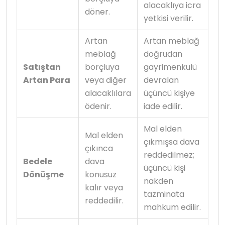
alacaklıya icra
döner.
yetkisi verilir.
Artan
Artan meblağ
meblağ
doğrudan
Satıştan
borçluya
gayrimenkulü
Artan Para
veya diğer
devralan
alacaklılara
üçüncü kişiye
ödenir.
iade edilir.
Mal elden
Mal elden
çıkmışsa dava
çıkınca
reddedilmez;
Bedele
dava
üçüncü kişi
Dönüşme
konusuz
nakden
kalır veya
tazminata
reddedilir.
mahkum edilir.