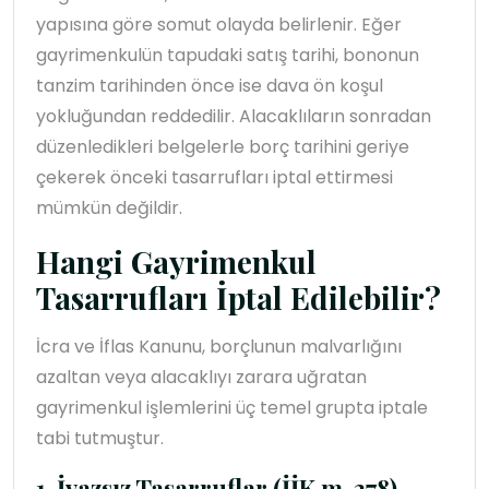
yapısına göre somut olayda belirlenir. Eğer
gayrimenkulün tapudaki satış tarihi, bononun
tanzim tarihinden önce ise dava ön koşul
yokluğundan reddedilir. Alacaklıların sonradan
düzenledikleri belgelerle borç tarihini geriye
çekerek önceki tasarrufları iptal ettirmesi
mümkün değildir.
Hangi Gayrimenkul
Tasarrufları İptal Edilebilir?
İcra ve İflas Kanunu, borçlunun malvarlığını
azaltan veya alacaklıyı zarara uğratan
gayrimenkul işlemlerini üç temel grupta iptale
tabi tutmuştur.
1. İvazsız Tasarruflar (İİK m. 278)