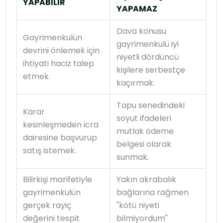
YAPABİLİR
YAPAMAZ
Dava konusu
Gayrimenkulün
gayrimenkulü iyi
devrini önlemek için
niyetli dördüncü
ihtiyati haciz talep
kişilere serbestçe
etmek.
kaçırmak.
Tapu senedindeki
Karar
soyut ifadeleri
kesinleşmeden icra
mutlak ödeme
dairesine başvurup
belgesi olarak
satış istemek.
sunmak.
Bilirkişi marifetiyle
Yakın akrabalık
gayrimenkulün
bağlarına rağmen
gerçek rayiç
"kötü niyeti
değerini tespit
bilmiyordum"