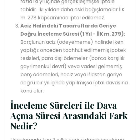
fazla iki yıl içinde gerçekleşmişse iptale
tabidir. İki yıldan daha eski bağışlamalar İİK
m. 278 kapsamında iptal edilemez.
Aciz Halindeki Tasarruflarda Geriye
Doğru İnceleme Süresi (1 Yıl - İİK m. 279):
Borçlunun aciz (ödeyememe) halinde iken
yaptığı; önceden taahhüt edilmemiş ipotek
tesisleri, para dışı ödemeler (borca karşılık
gayrimenkul devri) veya vadesi gelmemiş
borç ödemeleri, haciz veya iflastan geriye
doğru bir yıl içinde yapılmışsa iptal davasına
konu olur.
İnceleme Süreleri ile Dava
Açma Süresi Arasındaki Fark
Nedir?
Uygulamada 1 ve 2 yıllık geriye dönük inceleme