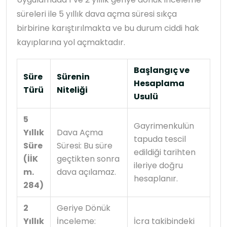
süreleri ile 5 yıllık dava açma süresi sıkça
birbirine karıştırılmakta ve bu durum ciddi hak
kayıplarına yol açmaktadır.
Başlangıç ve
Süre
Sürenin
Hesaplama
Türü
Niteliği
Usulü
5
Gayrimenkulün
Yıllık
Dava Açma
tapuda tescil
Süre
Süresi: Bu süre
edildiği tarihten
(İİK
geçtikten sonra
ileriye doğru
m.
dava açılamaz.
hesaplanır.
284)
2
Geriye Dönük
Yıllık
İnceleme:
İcra takibindeki