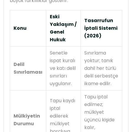
büyük farklılıklar gösterir.
Eski
Tasarrufun
Yaklaşım /
Konu
İptali Sistemi
Genel
(2026)
Hukuk
Senetle
Sınırlama
ispat kuralı
yoktur; tanık
Delil
ve katı delil
dahil her türlü
Sınırlaması
sınırları
delil serbestçe
uygulanır.
ikame edilir.
Tapu iptal
Tapu kaydı
edilmez;
iptal
mülkiyet
Mülkiyetin
edilerek
üçüncü kişide
Durumu
mülkiyet
kalır,
borçluya