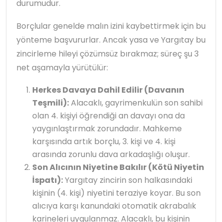
durumudur.
Borçlular genelde malın izini kaybettirmek için bu
yönteme başvururlar. Ancak yasa ve Yargıtay bu
zincirleme hileyi çözümsüz bırakmaz; süreç şu 3
net aşamayla yürütülür:
Herkes Davaya Dahil Edilir (Davanın
Teşmili):
Alacaklı, gayrimenkulün son sahibi
olan 4. kişiyi öğrendiği an davayı ona da
yaygınlaştırmak zorundadır. Mahkeme
karşısında artık borçlu, 3. kişi ve 4. kişi
arasında zorunlu dava arkadaşlığı oluşur.
Son Alıcının Niyetine Bakılır (Kötü Niyetin
İspatı):
Yargıtay zincirin son halkasındaki
kişinin (4. kişi) niyetini teraziye koyar. Bu son
alıcıya karşı kanundaki otomatik akrabalık
karineleri uygulanmaz. Alacaklı, bu kişinin