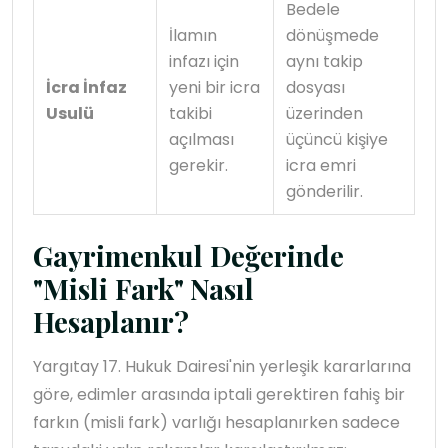
Bedele
İlamın
dönüşmede
infazı için
aynı takip
İcra İnfaz
yeni bir icra
dosyası
Usulü
takibi
üzerinden
açılması
üçüncü kişiye
gerekir.
icra emri
gönderilir.
Gayrimenkul Değerinde
"Misli Fark" Nasıl
Hesaplanır?
Yargıtay 17. Hukuk Dairesi'nin yerleşik kararlarına
göre, edimler arasında iptali gerektiren fahiş bir
farkın (misli fark) varlığı hesaplanırken sadece