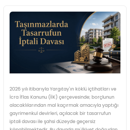
2026 yılı itibarıyla Yargıtay'ın köklü içtihatları ve
İcra İflas Kanunu (İİK) çerçevesinde; borçlunun
alacaklılarından mal kaçırmak amacıyla yaptığı
gayrimenkul devirleri, açılacak bir tasarrufun
iptali davası ile şahsi düzeyde geçersiz
kılınabilmektedir. Bu davada mülkiyet doğrudan