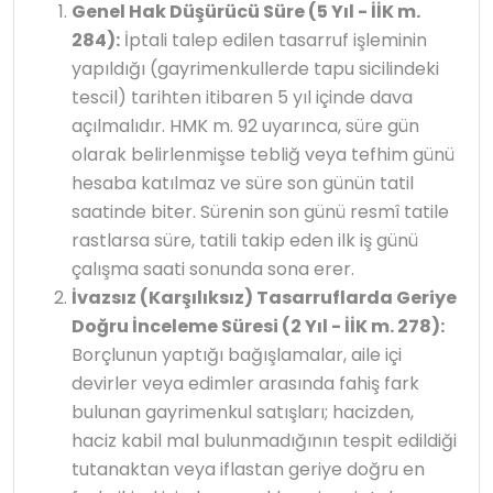
Genel Hak Düşürücü Süre (5 Yıl - İİK m.
284):
İptali talep edilen tasarruf işleminin
yapıldığı (gayrimenkullerde tapu sicilindeki
tescil) tarihten itibaren 5 yıl içinde dava
açılmalıdır. HMK m. 92 uyarınca, süre gün
olarak belirlenmişse tebliğ veya tefhim günü
hesaba katılmaz ve süre son günün tatil
saatinde biter. Sürenin son günü resmî tatile
rastlarsa süre, tatili takip eden ilk iş günü
çalışma saati sonunda sona erer.
İvazsız (Karşılıksız) Tasarruflarda Geriye
Doğru İnceleme Süresi (2 Yıl - İİK m. 278):
Borçlunun yaptığı bağışlamalar, aile içi
devirler veya edimler arasında fahiş fark
bulunan gayrimenkul satışları; hacizden,
haciz kabil mal bulunmadığının tespit edildiği
tutanaktan veya iflastan geriye doğru en