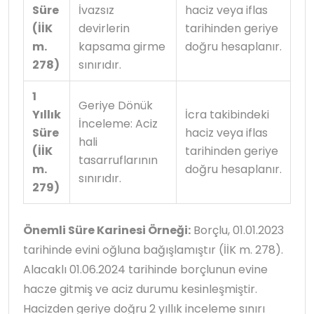
Süre
İvazsız
haciz veya iflas
(İİK
devirlerin
tarihinden geriye
m.
kapsama girme
doğru hesaplanır.
278)
sınırıdır.
1
Geriye Dönük
Yıllık
İcra takibindeki
İnceleme: Aciz
Süre
haciz veya iflas
hali
(İİK
tarihinden geriye
tasarruflarının
m.
doğru hesaplanır.
sınırıdır.
279)
Önemli Süre Karinesi Örneği:
Borçlu, 01.01.2023
tarihinde evini oğluna bağışlamıştır (İİK m. 278).
Alacaklı 01.06.2024 tarihinde borçlunun evine
hacze gitmiş ve aciz durumu kesinleşmiştir.
Hacizden geriye doğru 2 yıllık inceleme sınırı