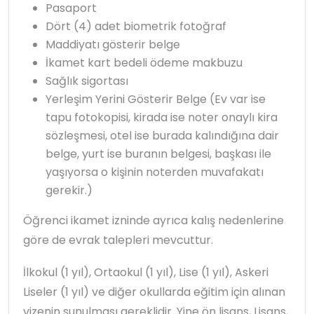
Pasaport
Dört (4) adet biometrik fotoğraf
Maddiyatı gösterir belge
İkamet kart bedeli ödeme makbuzu
Sağlık sigortası
Yerleşim Yerini Gösterir Belge (Ev var ise
tapu fotokopisi, kirada ise noter onaylı kira
sözleşmesi, otel ise burada kalındığına dair
belge, yurt ise buranın belgesi, başkası ile
yaşıyorsa o kişinin noterden muvafakatı
gerekir.)
Öğrenci ikamet izninde ayrıca kalış nedenlerine
göre de evrak talepleri mevcuttur.
İlkokul (1 yıl), Ortaokul (1 yıl), Lise (1 yıl), Askeri
Liseler (1 yıl) ve diğer okullarda eğitim için alınan
vizenin sunulması gereklidir. Yine ön lisans, Lisans,