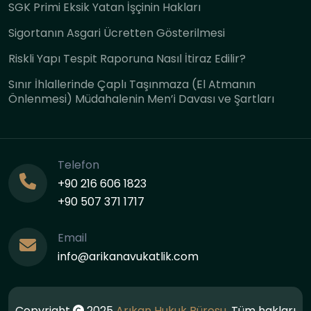
SGK Primi Eksik Yatan İşçinin Hakları
Sigortanın Asgari Ücretten Gösterilmesi
Riskli Yapı Tespit Raporuna Nasıl İtiraz Edilir?
Sınır İhlallerinde Çaplı Taşınmaza (El Atmanın
Önlenmesi) Müdahalenin Men’i Davası ve Şartları
Telefon
+90 216 606 1823
+90 507 371 1717
Email
info@arikanavukatlik.com
Copyright
2025
Arıkan Hukuk Bürosu
. Tüm hakları