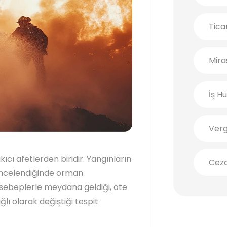
Tica
Mira
İş H
Verg
cı afetlerden biridir. Yangınların
Cez
r incelendiğinde orman
ı sebeplerle meydana geldiği, öte
ğlı olarak değiştiği tespit