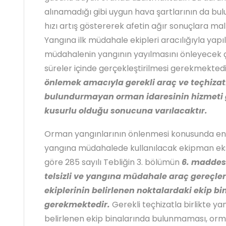
alınamadığı gibi uygun hava şartlarının da bu
hızı artış göstererek afetin ağır sonuçlara ma
Yangına ilk müdahale ekipleri aracılığıyla ya
müdahalenin yangının yayılmasını önleyecek ç
süreler içinde gerçekleştirilmesi gerekmektedi
önlemek amacıyla gerekli araç ve teçhizatı
bulundurmayan orman idaresinin hizmeti g
kusurlu olduğu sonucuna varılacaktır.
Orman yangınlarının önlenmesi konusunda en 
yangına müdahalede kullanılacak ekipman eks
göre 285 sayılı Tebliğin 3. bölümün
6. maddesi
telsizli ve yangına müdahale araç gereçler
ekiplerinin belirlenen noktalardaki ekip b
gerekmektedir.
Gerekli teçhizatla birlikte y
belirlenen ekip binalarında bulunmaması, orm