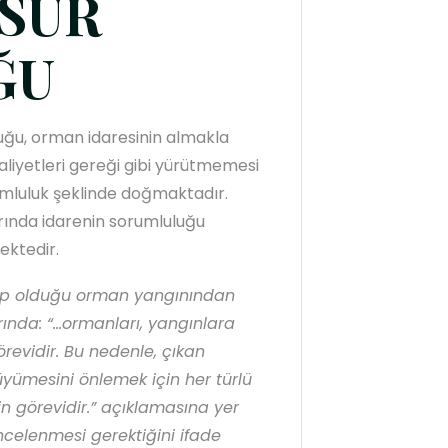
USUR
ĞU
uğu, orman idaresinin almakla
aliyetleri gereği gibi yürütmemesi
umluluk şeklinde doğmaktadır.
rında idarenin sorumluluğu
ektedir.
ebep olduğu orman yangınından
ında: “…ormanları, yangınlara
örevidir. Bu nedenle, çıkan
yümesini önlemek için her türlü
n görevidir.” açıklamasına yer
ncelenmesi gerektiğini ifade