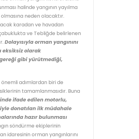
lunması halinde yangının yayılma
l olmasına neden olacaktır.
pılacak karadan ve havadan
abuklukta ve Tebliğde belirlenen
r.
Dolayısıyla orman yangınını
 eksiksiz olarak
ereği gibi yürütmediği,
önemli adımlardan biri de
iklerinin tamamlanmasıdır. Buna
nde ifade edilen motorlu,
iyle donatılan ilk müdahale
inalarında hazır bulunması
angın söndürme ekiplerinin
an idaresinin orman yangınlarını