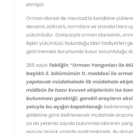
etmiştir.
Orman idaresi de mevzuatla kendisine yüklenen
devamlı, istikrarlı, normlara ve standartlara 
yükümlüdür. Dolayısıyla orman idaresinin, or
ilişkin yükümlüsü bulunduğu idari faaliyetleri ge
getirmemesi durumunda kusur sorumluluğu d
285 sayılı
Tebliğin “Orman Yangınları ile Mü
başlıklı 3. bölümünün 11. maddesi ile orm
yapılacak müdahalede ilk müdahale ekiple
midibüs ile hazır kuvvet ekiplerinin ise k
bulunması gerektiği; gerekli araçların eks
yoluyla bu açığın kapatılacağı
belirlenmişti
şiddetine göre belirlenecek müdahale aracın
ya da yetersiz sayıda bulunması idarenin ya
gücünü büyük oranda azaltmaktadır. Bu durum