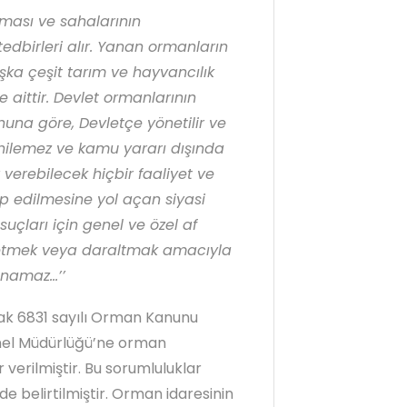
nması ve sahalarının
tedbirleri alır. Yanan ormanların
aşka çeşit tarım ve hayvancılık
aittir. Devlet ormanlarının
una göre, Devletçe yönetilir ve
inilemez ve kamu yararı dışında
verebilecek hiçbir faaliyet ve
 edilmesine yol açan siyasi
ları için genel ve özel af
 etmek veya daraltmak amacıyla
ınamaz…’’
ak 6831 sayılı Orman Kanunu
enel Müdürlüğü’ne orman
r verilmiştir. Bu sorumluluklar
 belirtilmiştir. Orman idaresinin