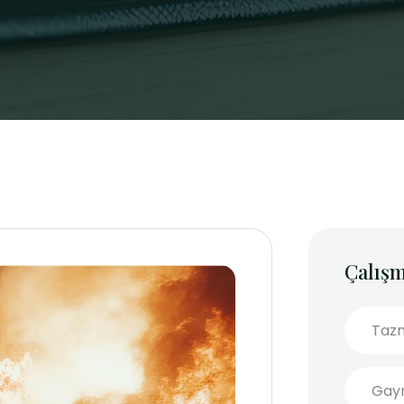
Çalışm
Tazm
Gayr