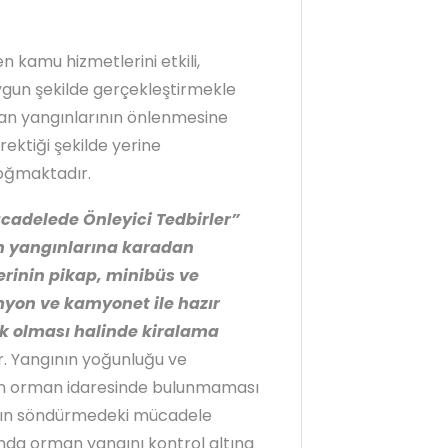
 kamu hizmetlerini etkili,
uygun şekilde gerçekleştirmekle
man yangınlarının önlenmesine
rektiği şekilde yerine
oğmaktadır.
cadelede Önleyici Tedbirler”
an yangınlarına karadan
rinin pikap, minibüs ve
amyon ve kamyonet ile hazır
ik olması halinde kiralama
r. Yangının yoğunluğu ve
ın orman idaresinde bulunmaması
ngın söndürmedeki mücadele
da orman yangını kontrol altına