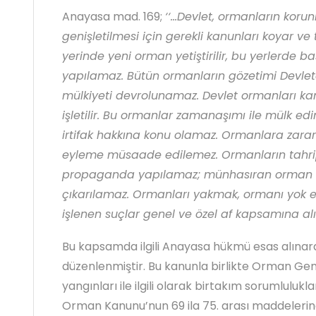
Anayasa mad. 169;
‘‘…Devlet, ormanların koru
genişletilmesi için gerekli kanunları koyar ve 
yerinde yeni orman yetiştirilir, bu yerlerde b
yapılamaz. Bütün ormanların gözetimi Devlete 
mülkiyeti devrolunamaz. Devlet ormanları kan
işletilir. Bu ormanlar zamanaşımı ile mülk ed
irtifak hakkına konu olamaz. Ormanlara zarar 
eyleme müsaade edilemez. Ormanların tahrip
propaganda yapılamaz; münhasıran orman suç
çıkarılamaz. Ormanları yakmak, ormanı yok
işlenen suçlar genel ve özel af kapsamına al
Bu kapsamda ilgili Anayasa hükmü esas alınar
düzenlenmiştir. Bu kanunla birlikte Orman G
yangınları ile ilgili olarak birtakım sorumlulukla
Orman Kanunu’nun 69 ila 75. arası maddelerinde