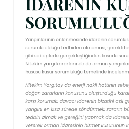
İDARENİN K
SORUMLULU
Yangınlarının önlenmesinde idarenin sorumlul
sorumlu olduğu tedbirleri almaması, gerekli fa
gibi sebeplerle gerçekleştiğinden kusurlu sor
Nitekim yargı kararlarında da orman yangınla
hususu kusur sorumluluğu temelinde incelenm
Nitekim Yargıtay da enerji nakil hattının s
doğan zararların konusunu oluşturduğu karar
karşı korumak, davacı idarenin bizatihi asli g
yangını en kısa sürede söndürmek, zararın bü
tedbiri almak ve gereğini yapmak da idareni
vererek orman idaresinin hizmet kusurunun i