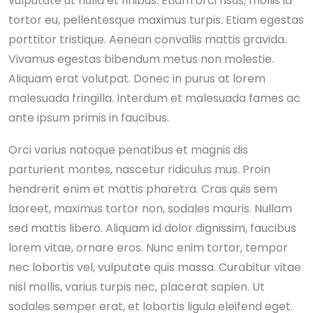
vulputate ut nulla et finibus. Etiam orci risus, mollis id
tortor eu, pellentesque maximus turpis. Etiam egestas
porttitor tristique. Aenean convallis mattis gravida.
Vivamus egestas bibendum metus non molestie.
Aliquam erat volutpat. Donec in purus at lorem
malesuada fringilla. Interdum et malesuada fames ac
ante ipsum primis in faucibus.
Orci varius natoque penatibus et magnis dis
parturient montes, nascetur ridiculus mus. Proin
hendrerit enim et mattis pharetra. Cras quis sem
laoreet, maximus tortor non, sodales mauris. Nullam
sed mattis libero. Aliquam id dolor dignissim, faucibus
lorem vitae, ornare eros. Nunc enim tortor, tempor
nec lobortis vel, vulputate quis massa. Curabitur vitae
nisl mollis, varius turpis nec, placerat sapien. Ut
sodales semper erat, et lobortis ligula eleifend eget.