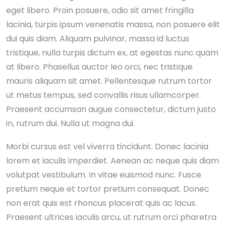
eget libero. Proin posuere, odio sit amet fringilla
lacinia, turpis ipsum venenatis massa, non posuere elit
dui quis diam. Aliquam pulvinar, massa id luctus
tristique, nulla turpis dictum ex, at egestas nunc quam
at libero. Phasellus auctor leo orci, nec tristique
mauris aliquam sit amet. Pellentesque rutrum tortor
ut metus tempus, sed convallis risus ullamcorper.
Praesent accumsan augue consectetur, dictum justo
in, rutrum dui. Nulla ut magna dui.
Morbi cursus est vel viverra tincidunt. Donec lacinia
lorem et iaculis imperdiet. Aenean ac neque quis diam
volutpat vestibulum. In vitae euismod nunc. Fusce
pretium neque et tortor pretium consequat. Donec
non erat quis est rhoncus placerat quis ac lacus.
Praesent ultrices iaculis arcu, ut rutrum orci pharetra