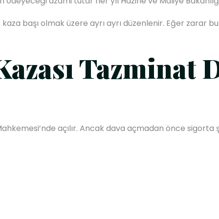
in ödeyeceği azami tutar her yıl Hazine ve Maliye Bakanlığı
 ve kaza başı olmak üzere ayrı ayrı düzenlenir. Eğer zarar b
Kazası Tazminat D
 Mahkemesi’nde açılır. Ancak dava açmadan önce sigorta şi