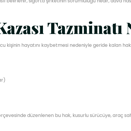
l belirlenir, sigorta şirketinin sorumluluğu nedir, dava nas
Kazası Tazminatı 
nucu kişinin hayatını kaybetmesi nedeniyle geride kalan hak 
ar)
çevesinde düzenlenen bu hak, kusurlu sürücüye, araç sahibin