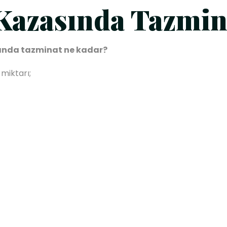
Kazasında Tazmin
sında tazminat ne kadar?
miktarı;