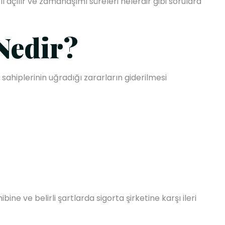
ıl açılır ve zamanaşımı süreleri nelerdir gibi sorulara
Nedir?
sahiplerinin uğradığı zararların giderilmesi
e ve belirli şartlarda sigorta şirketine karşı ileri