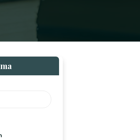
ama
n