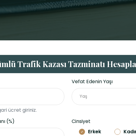
ümlü Trafik Kazası Tazminatı Hesapl
Vefat Edenin Yaşı
ari ücret giriniz.
anı (%)
Cinsiyet
Erkek
Kadı